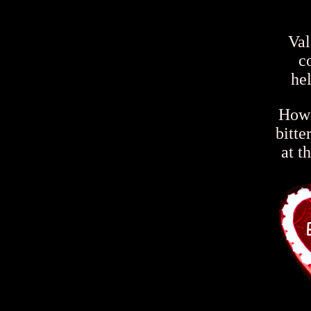
Val
c
hel
How 
bitte
at t